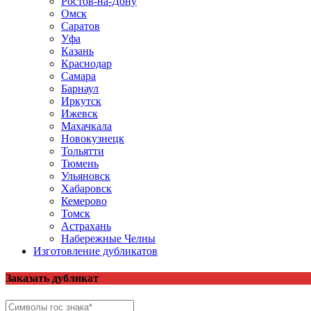
Ростов-на-Дону
Омск
Саратов
Уфа
Казань
Краснодар
Самара
Барнаул
Иркутск
Ижевск
Махачкала
Новокузнецк
Тольятти
Тюмень
Ульяновск
Хабаровск
Кемерово
Томск
Астрахань
Набережные Челны
Изготовление дубликатов
Заказать дубликат