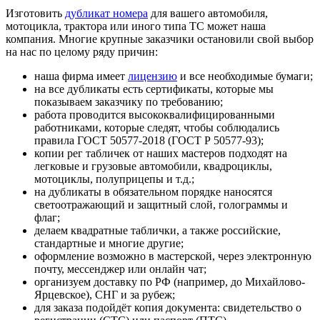
Изготовить
дубликат номера
для вашего автомобиля,
мотоцикла, трактора или иного типа ТС может наша
компания. Многие крупные заказчики остановили свой выбор
на нас по целому ряду причин:
наша фирма имеет
лицензию
и все необходимые бумаги;
на все дубликаты есть сертификаты, которые мы
показываем заказчику по требованию;
работа проводится высококвалифицированными
работниками, которые следят, чтобы соблюдались
правила ГОСТ 50577-2018 (ГОСТ Р 50577-93);
копии рег табличек от наших мастеров подходят на
легковые и грузовые автомобили, квадроциклы,
мотоциклы, полуприцепы и т.д.;
на дубликаты в обязательном порядке наносятся
светоотражающий и защитный слой, голограммы и
флаг;
делаем квадратные таблички, а также российские,
стандартные и многие другие;
оформление возможно в мастерской, через электронную
почту, мессенджер или онлайн чат;
организуем доставку по РФ (например, до Михайлово-
Ярцевское), СНГ и за рубеж;
для заказа подойдёт копия документа: свидетельство о