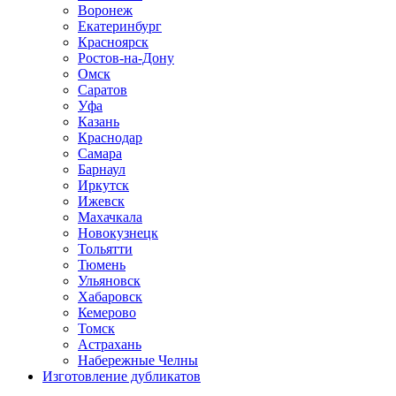
Воронеж
Екатеринбург
Красноярск
Ростов-на-Дону
Омск
Саратов
Уфа
Казань
Краснодар
Самара
Барнаул
Иркутск
Ижевск
Махачкала
Новокузнецк
Тольятти
Тюмень
Ульяновск
Хабаровск
Кемерово
Томск
Астрахань
Набережные Челны
Изготовление дубликатов