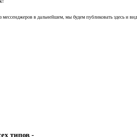
к!
з мессенджеров в дальнейшем, мы будем публиковать здесь и ви
.
ех типов -