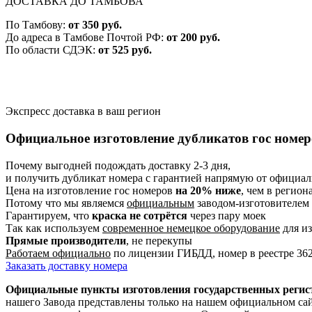
ДОСТАВКА ДО ТАМБОВА
По Тамбову:
от 350 руб.
До адреса в Тамбове Почтой РФ:
от 200 руб.
По области СДЭК:
от 525 руб.
Экспресс доставка в ваш регион
Официальное изготовление дубликатов гос номер
Почему выгодней подождать доставку 2-3 дня,
и получить дубликат номера с гарантией
напрямую от официаль
Цена на изготовление гос номеров
на 20% ниже
, чем в регион
Потому что мы являемся
официальным
заводом-изготовителем
Гарантируем, что
краска не сотрётся
через пару моек
Так как используем
современное немецкое оборудование
для из
Прямые производители
, не перекупы
Работаем официально
по лицензии ГИБДД, номер в реестре 36
Заказать доставку номера
Официальные пункты изготовления государственных регис
нашего Завода представлены только на нашем официальном с