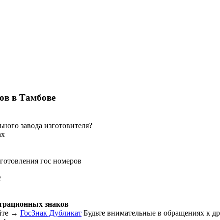
ов в Тамбове
ного завода изготовителя
?
ах
готовления гос номеров
2
трационных знаков
айте →
ГосЗнак Дубликат
Будьте внимательные в обращениях к д