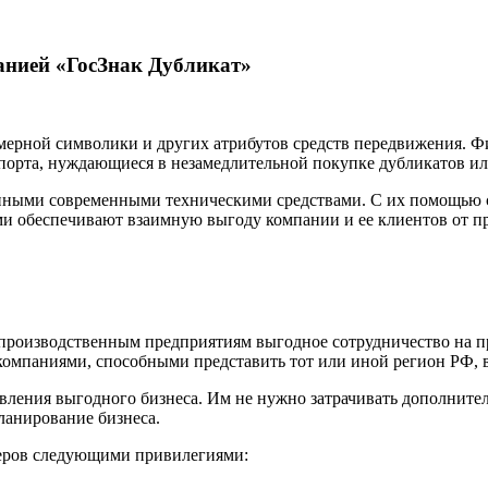
анией «ГосЗнак Дубликат»
омерной символики и других атрибутов средств передвижения.
орта, нуждающиеся в незамедлительной покупке дубликатов или
нными современными техническими средствами. С их помощью 
ми обеспечивают взаимную выгоду компании и ее клиентов от 
производственным предприятиям выгодное сотрудничество на пр
компаниями, способными представить тот или иной регион РФ, в
вления выгодного бизнеса. Им не нужно затрачивать дополнител
ланирование бизнеса.
неров следующими привилегиями: