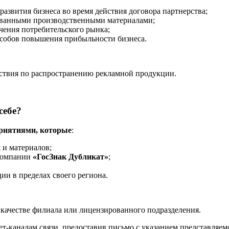
азвития бизнеса во время действия договора партнерства;
ванными производственными материалами;
чения потребительского рынка;
собов повышения прибыльности бизнеса.
йствия по распространению рекламной продукции.
себе?
приятиями, которые
:
 и материалов;
 компании
«ГосЗнак Дубликат»
;
и в пределах своего региона.
качестве филиала или лицензированного подразделения.
нет-каналам связи, предоставив письмо с указанием представляем