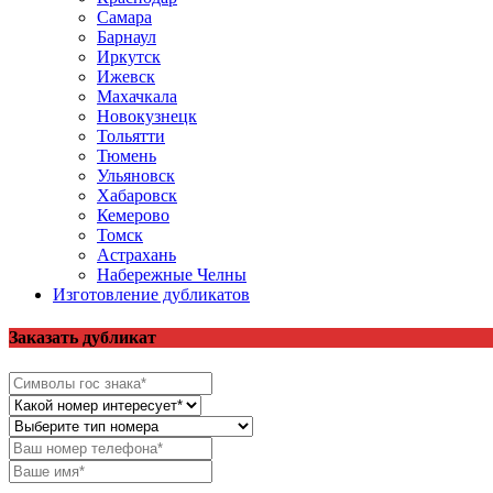
Самара
Барнаул
Иркутск
Ижевск
Махачкала
Новокузнецк
Тольятти
Тюмень
Ульяновск
Хабаровск
Кемерово
Томск
Астрахань
Набережные Челны
Изготовление дубликатов
Заказать дубликат