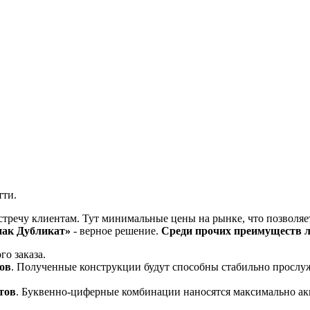
тти.
речу клиентам. Тут минимальные цены на рынке, что позволяет
нак Дубликат»
- верное решение.
Среди прочих преимуществ л
го заказа.
ов
. Полученные конструкции будут способны стабильно прослу
тов
. Буквенно-циферные комбинации наносятся максимально ак