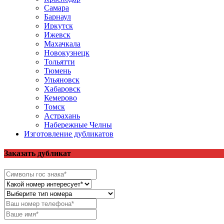
Самара
Барнаул
Иркутск
Ижевск
Махачкала
Новокузнецк
Тольятти
Тюмень
Ульяновск
Хабаровск
Кемерово
Томск
Астрахань
Набережные Челны
Изготовление дубликатов
Заказать дубликат